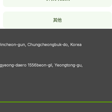
其他
Jincheon-gun, Chungcheongbuk-do, Korea
eogyeong-daero 1556beon-gil, Yeongtong-gu,