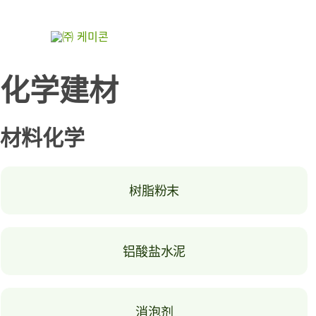
跳
至
内
容
化学建材
材料化学
树脂粉末
铝酸盐水泥
消泡剂