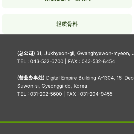
轻质骨料
(总公司)
31, Jukhyeon-gil, Gwanghyewon-myeon, 
TEL : 043-532-6700 | FAX : 043-532-8454
(营业办事处)
Digital Empire Building A-1304, 16, D
Suwon-si, Gyeonggi-do, Korea
TEL : 031-202-5600 | FAX : 031-204-9455